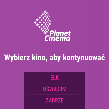
Rezerwacja telefoniczna:
+48 87 739 51 77 *
Rezerwacja biletów od 10:00 do 22:00 - Telefon odbierany jest
w miarę dostępności kasjera
Wybierz kino, aby kontynuować
EŁK
OŚWIĘCIM
ZABRZE