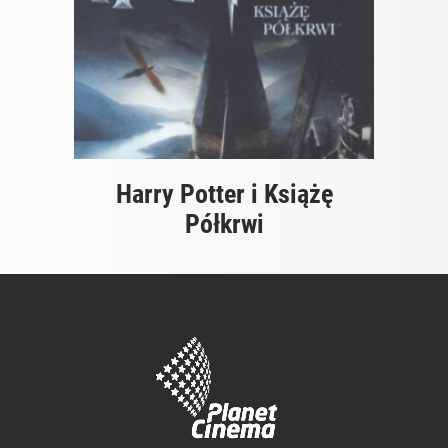
Harry Potter i Książę
Półkrwi