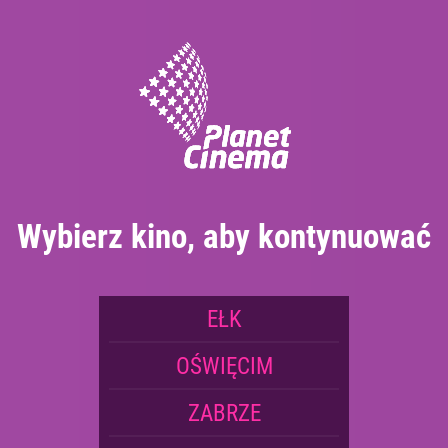
Rezerwacja telefoniczna:
+48 87 739 51 77 *
Rezerwacja biletów od 10:00 do 22:00 - Telefon odbierany jest
w miarę dostępności kasjera
Wybierz kino, aby kontynuować
EŁK
OŚWIĘCIM
ZABRZE