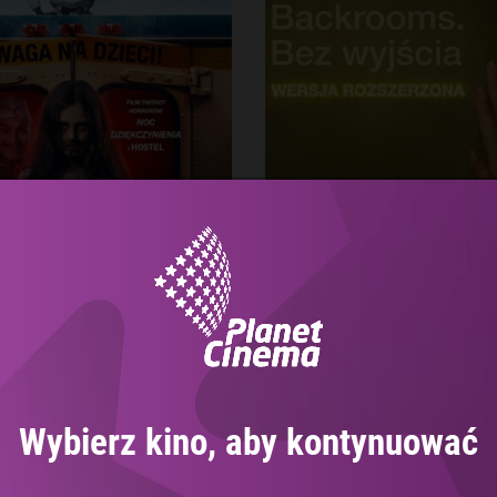
ce Cream Man
Backrooms. Bez w
- wersja rozszer
Wybierz kino, aby kontynuować