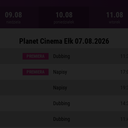
09.08
10.08
11.08
niedziela
poniedziałek
wtorek
Planet Cinema Ełk
07.08.2026
Dubbing
11:
PREMIERA
Napisy
17:
PREMIERA
Napisy
19:
Dubbing
14:
Dubbing
11: