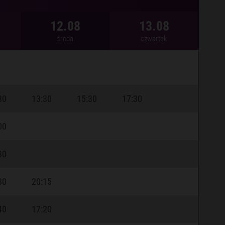
12.08
13.08
środa
czwartek
30
13:30
15:30
17:30
00
30
30
20:15
40
17:20