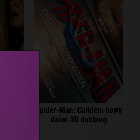
yjścia
Spider-Man: Całkiem nowy
zona
dzień 3D dubbing