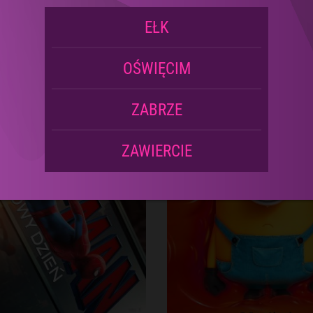
2D | Napisy
2D | Dubbing
EŁK
OŚWIĘCIM
ZABRZE
ZAWIERCIE