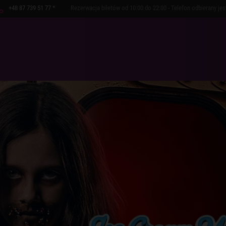
+48 87 739 51 77 *
Rezerwacja biletów od 10:00 do 22:00 - Telefon odbierany je
PERTUAR
WYDARZENIA
POLECAMY
GRUPY
FOTEL VIP
SZKOŁA W PLAN
KUPUJ ONLINE
KOLONIE W 