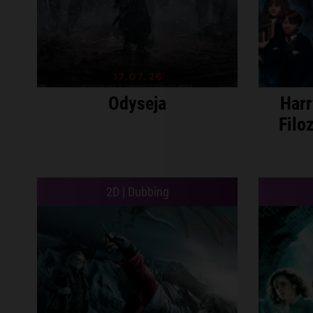
Odyseja
Harr
Filo
2D | Dubbing