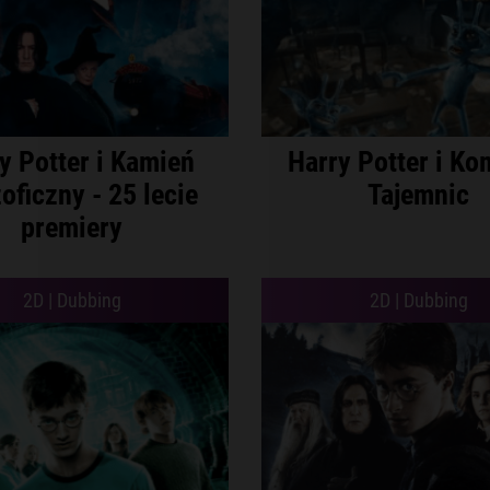
y Potter i Kamień
Harry Potter i Ko
zoficzny - 25 lecie
Tajemnic
premiery
2D | Dubbing
2D | Dubbing