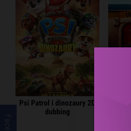
Psi Patrol i dinozaury 2D
I
dubbing