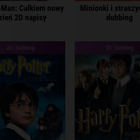
-Man: Całkiem nowy
Minionki i straszy
zień 2D napisy
dubbing
2D | Dubbing
2D | Dubbing