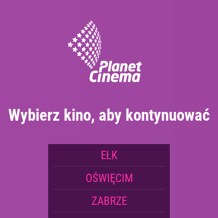
Rezerwacja telefoniczna:
+48 87 739 51 77 *
Rezerwacja biletów od 10:00 do 22:00 - Telefon odbierany jest
w miarę dostępności kasjera
Wybierz kino, aby kontynuować
EŁK
OŚWIĘCIM
ZABRZE