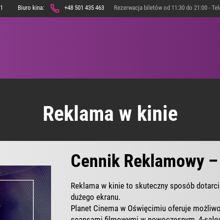
71
Biuro kina:
+48 501 435 463
Rezerwacja biletów od 11:30 do 21:00 - Te
ERTUAR
WYDARZENIA
PROMOCJE
SZKOŁY
KINOSZKOŁ
Reklama w kinie
PRZEDSZKO
SZKOŁY PODST
Cennik Reklamowy –
SZKOŁY
PONADPODSTA
Reklama w kinie to skuteczny sposób dotarc
dużego ekranu.
OFERTA BAROW
Planet Cinema w Oświęcimiu oferuje możliwo
SZKÓŁ
seansami filmowymi w nowoczesnym, 4-salo