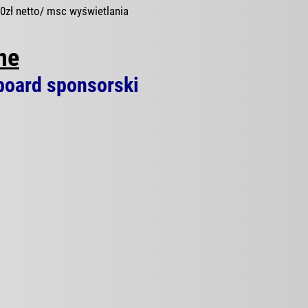
00zł netto/ msc wyświetlania
ne
board sponsorski