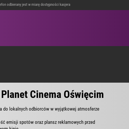
lefon odbierany jest w miarę dostępności kasjera
POLECAMY
Planet Cinema Oświęcim
A
LE
AWOWE
 Planet Cinema Oświęcim
WOWE
ia do lokalnych odbiorców w wyjątkowej atmosferze
A DLA
ść emisji spotów oraz plansz reklamowych przed
wym kinie.