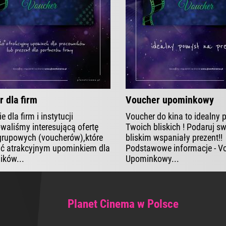
 dla firm
Voucher upominkowy
e dla firm i instytucji
Voucher do kina to idealny p
waliśmy interesującą ofertę
Twoich bliskich ! Podaruj s
grupowych (voucherów),które
bliskim wspaniały prezent!
ć atrakcyjnym upominkiem dla
Podstawowe informacje - V
ików...
Upominkowy...
Planet Cinema w Polsce