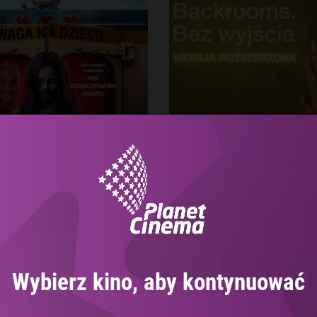
ce Cream Man
Backrooms. Bez w
- wersja rozszer
Wybierz kino, aby kontynuować