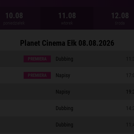
10.08
11.08
12.08
poniedziałek
wtorek
środa
Planet Cinema Ełk
08.08.2026
Dubbing
11:
PREMIERA
Napisy
17:
PREMIERA
Napisy
19:
Dubbing
14:
Dubbing
11: