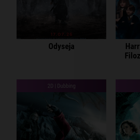
Odyseja
Harr
Filo
2D | Dubbing