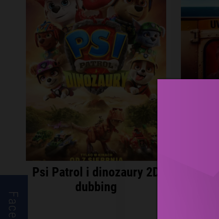
Psi Patrol i dinozaury 2D
I
dubbing