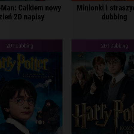
-Man: Całkiem nowy
Minionki i straszy
zień 2D napisy
dubbing
2D | Dubbing
2D | Dubbing