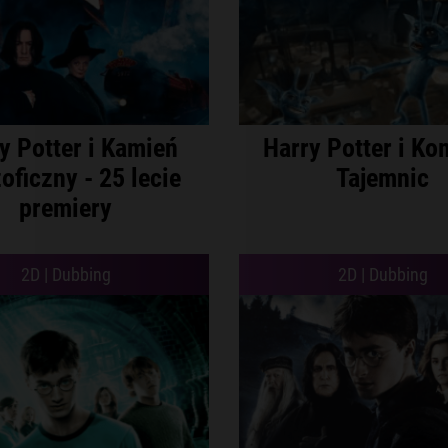
y Potter i Kamień
Harry Potter i Ko
zoficzny - 25 lecie
Tajemnic
premiery
2D | Dubbing
2D | Dubbing