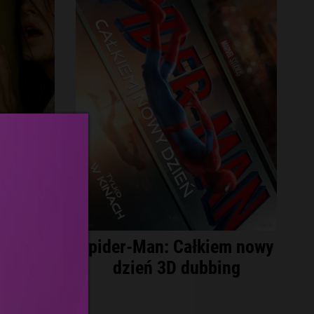
yjścia
Spider-Man: Całkiem nowy
zona
dzień 3D dubbing