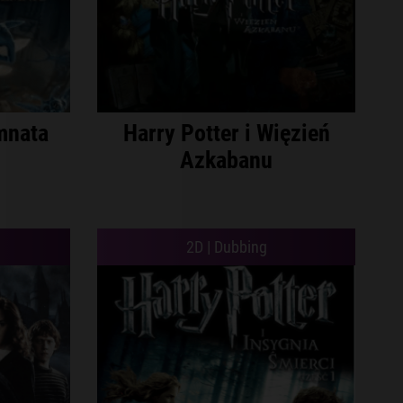
mnata
Harry Potter i Więzień
Azkabanu
2D | Dubbing