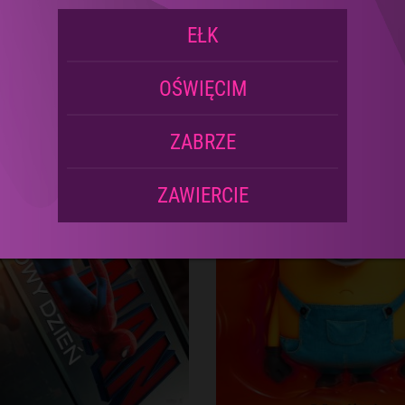
2D | Napisy
2D | Dubbing
EŁK
OŚWIĘCIM
ZABRZE
ZAWIERCIE