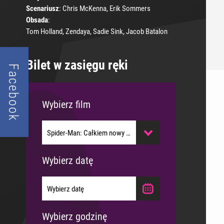
Scenariusz
: Chris McKenna, Erik Sommers
Obsada
:
Tom Holland, Zendaya, Sadie Sink, Jacob Batalon
Bilet w zasięgu ręki
Facebook
Wybierz film
Spider-Man: Całkiem nowy dzień 2D napisy
Psi Patrol i dinozaury 2D dubbing
Wybierz datę
Ice Cream Man
Backrooms. Bez wyjścia - wersja
Spider-Man: Całkiem nowy dzień 3D
Wybierz datę
rozszerzona
Spider-Man: Całkiem nowy dzień 2D
dubbing
Minionki i straszydła 2D dubbing
dubbing
Piątek, 07.08.2026
Wybierz godzinę
Toy Story 5 2D dubbing
Sobota, 08.08.2026