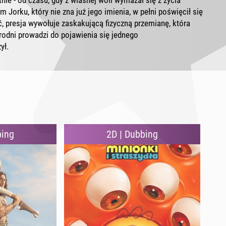
ie - od czasu, gdy z własnej woli wymazał się z życia
Jorku, który nie zna już jego imienia, w pełni poświęcił się
, presja wywołuje zaskakującą fizyczną przemianę, która
rodni prowadzi do pojawienia się jednego
ył.
bing
2D | Dubbing