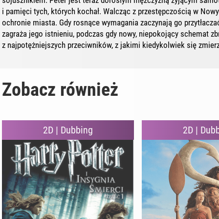
sojusznikiem. Peter jest teraz dorosłym mężczyzną żyjącym samotn
i pamięci tych, których kochał. Walcząc z przestępczością w Nowym 
ochronie miasta. Gdy rosnące wymagania zaczynają go przytłaczać
zagraża jego istnieniu, podczas gdy nowy, niepokojący schemat zb
z najpotężniejszych przeciwników, z jakimi kiedykolwiek się zmierz
Zobacz również
2D | Dubbing
2D | Dub